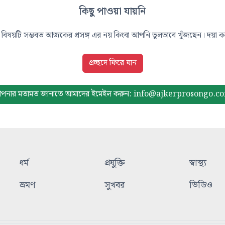
কিছু পাওয়া যায়নি
বিষয়টি সম্ভবত আজকের প্রসঙ্গ এর নয় কিংবা আপনি ভুলভাবে খুঁজছেন। দয়া করে
প্রচ্ছদে ফিরে যান
পনার মতামত জানাতে আমাদের
ইমেইল করুন: info@ajkerprosongo.c
ধর্ম
প্রযুক্তি
স্বাস্থ্য
ভ্রমণ
সুখবর
ভিডিও