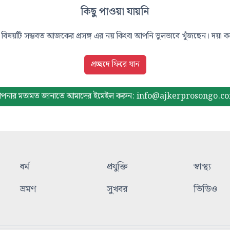
কিছু পাওয়া যায়নি
বিষয়টি সম্ভবত আজকের প্রসঙ্গ এর নয় কিংবা আপনি ভুলভাবে খুঁজছেন। দয়া করে
প্রচ্ছদে ফিরে যান
পনার মতামত জানাতে আমাদের
ইমেইল করুন: info@ajkerprosongo.c
ধর্ম
প্রযুক্তি
স্বাস্থ্য
ভ্রমণ
সুখবর
ভিডিও