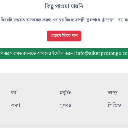
কিছু পাওয়া যায়নি
বিষয়টি সম্ভবত আজকের প্রসঙ্গ এর নয় কিংবা আপনি ভুলভাবে খুঁজছেন। দয়া করে
প্রচ্ছদে ফিরে যান
পনার মতামত জানাতে আমাদের
ইমেইল করুন: info@ajkerprosongo.c
ধর্ম
প্রযুক্তি
স্বাস্থ্য
ভ্রমণ
সুখবর
ভিডিও