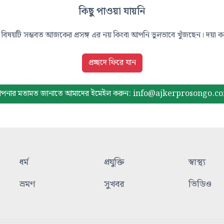
কিছু পাওয়া যায়নি
বিষয়টি সম্ভবত আজকের প্রসঙ্গ এর নয় কিংবা আপনি ভুলভাবে খুঁজছেন। দয়া করে
প্রচ্ছদে ফিরে যান
পনার মতামত জানাতে আমাদের
ইমেইল করুন: info@ajkerprosongo.c
ধর্ম
প্রযুক্তি
স্বাস্থ্য
ভ্রমণ
সুখবর
ভিডিও