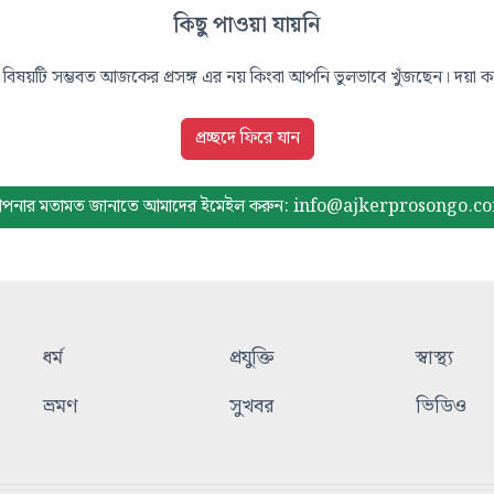
কিছু পাওয়া যায়নি
বিষয়টি সম্ভবত আজকের প্রসঙ্গ এর নয় কিংবা আপনি ভুলভাবে খুঁজছেন। দয়া করে
প্রচ্ছদে ফিরে যান
পনার মতামত জানাতে আমাদের
ইমেইল করুন: info@ajkerprosongo.c
ধর্ম
প্রযুক্তি
স্বাস্থ্য
ভ্রমণ
সুখবর
ভিডিও