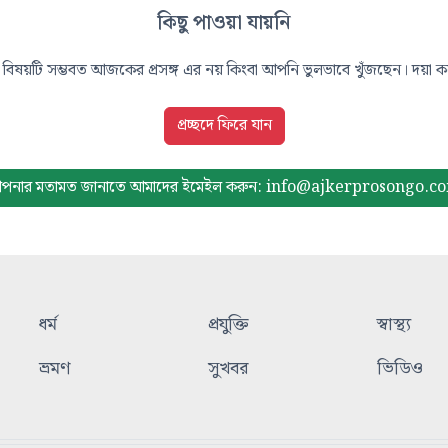
কিছু পাওয়া যায়নি
বিষয়টি সম্ভবত আজকের প্রসঙ্গ এর নয় কিংবা আপনি ভুলভাবে খুঁজছেন। দয়া করে
প্রচ্ছদে ফিরে যান
পনার মতামত জানাতে আমাদের
ইমেইল করুন: info@ajkerprosongo.c
ধর্ম
প্রযুক্তি
স্বাস্থ্য
ভ্রমণ
সুখবর
ভিডিও