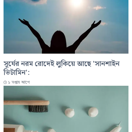
সূর্যের নরম রোদেই লুকিয়ে আছে 'সানশাইন
ভিটামিন':
১ সপ্তাহ আগে