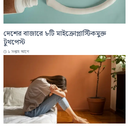
দেশের বাজারে ৮টি মাইক্রোপ্লাস্টিকমুক্ত
টুথপেস্ট
১ সপ্তাহ আগে