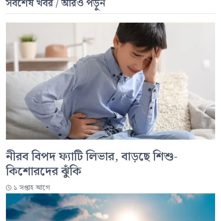
সর্বশেষ খবর / আরও পড়ুন
নীরব বিপদ ফ্যাটি লিভার, বাড়ছে শিশু-
কিশোরদের ঝুঁকি
১ সপ্তাহ আগে